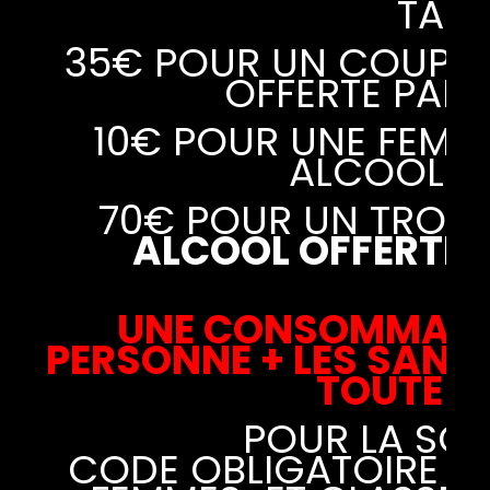
TARI
35€ POUR UN COUPLE
OFFERTE PAR
10€ POUR UNE FEMM
ALCOOL O
70€ POUR UN TROU
ALCOOL OFFERTE 
UNE CONSOMMATI
PERSONNE + LES SANS
TOUTE L
POUR LA SOI
CODE OBLIGATOIRE JU