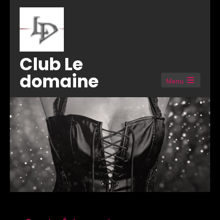
Club Le
domaine
Menu
Open
the
main
menu